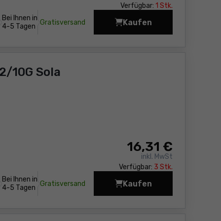
Verfügbar:
1 Stk.
Bei Ihnen in
Kaufen
Gratisversand
Klappholzmaßband Sol
4-5 Tagen
2/10G Sola
16
,31 €
inkl. MwSt
Verfügbar:
3 Stk.
Bei Ihnen in
Kaufen
Gratisversand
Kunststoff-Meterstab
4-5 Tagen