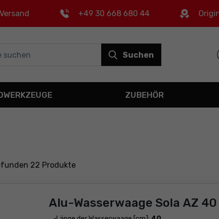
 Versand
+49 30 668 680 44
Origi
Suchen
OWERKZEUGE
ZUBEHÖR
gefunden
22
Produkte
Alu-Wasserwaage Sola AZ 40
Länge der Wasserwaage [cm]:
40