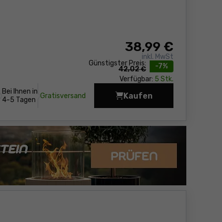
38
,99 €
inkl. MwSt
Günstigster Preis:
-7%
42,02 €
Verfügbar:
5 Stk.
Bei Ihnen in
Kaufen
Gratisversand
Alu-Wasserwaage Sola
4-5 Tagen