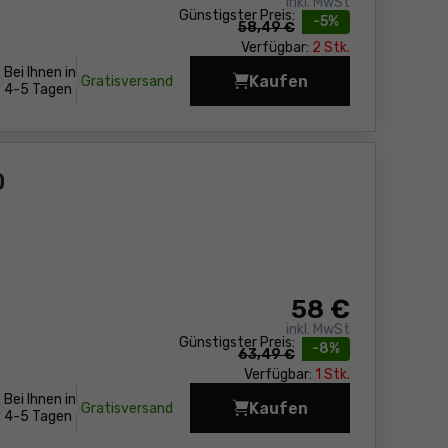
inkl. MwSt
Günstigster Preis:
-5%
58,49 €
Verfügbar:
2 Stk.
Bei Ihnen in
Kaufen
Gratisversand
Alu-Wasserwaage Sola
4-5 Tagen
0
58
€
inkl. MwSt
Günstigster Preis:
-8%
63,49 €
Verfügbar:
1 Stk.
Bei Ihnen in
Kaufen
Gratisversand
Alu-Wasserwaage Sola
4-5 Tagen