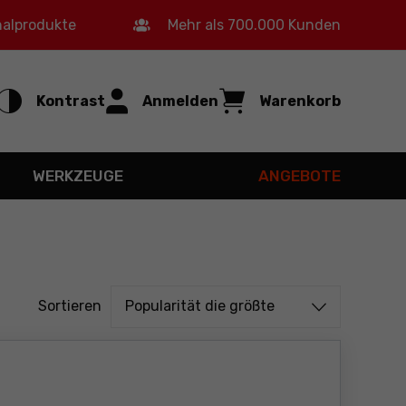
nalprodukte
Mehr als 700.000 Kunden
Kontrast
Anmelden
Warenkorb
WERKZEUGE
ANGEBOTE
Sortieren von
Sortieren
Popularität die größte