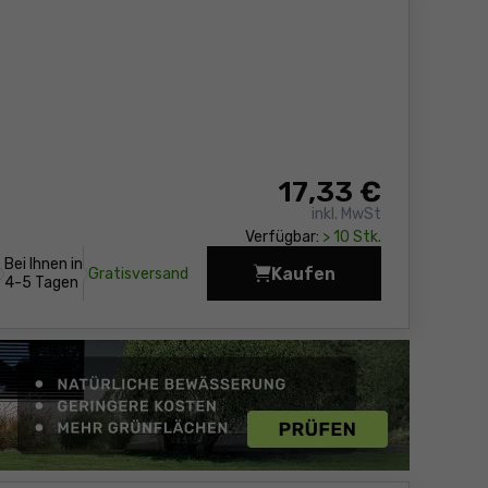
17
,33 €
inkl. MwSt
Verfügbar:
> 10 Stk.
Bei Ihnen in
Kaufen
Gratisversand
Wasserwaage Sola PTM
4-5 Tagen