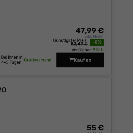
47
,99 €
inkl. MwSt
Günstigster Preis:
-8%
52,49 €
Verfügbar:
8 Stk.
Bei Ihnen in
Kaufen
Gratisversand
Alu-Wasserwaage Sola
4-5 Tagen
20
55
€