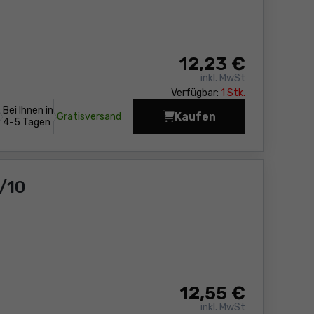
12
,23 €
inkl. MwSt
Verfügbar:
1 Stk.
Bei Ihnen in
Kaufen
Gratisversand
Wasserwaage Sola SO
4-5 Tagen
/10
12
,55 €
inkl. MwSt