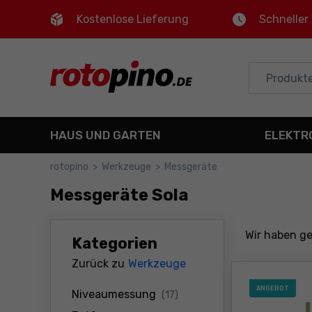
Kostenlose Lieferung
Schneller
Control
M
Hauptmenü
Filter
HAUS UND GARTEN
ELEKTR
Produkte
rotopino
>
Werkzeuge
>
Messgeräte
Fußzeile
Messgeräte Sola
Seitenkarte
Wir haben 
Kategorien
Zurück zu
Werkzeuge
ANGEBOT
Produkte
Niveaumessung
(17)