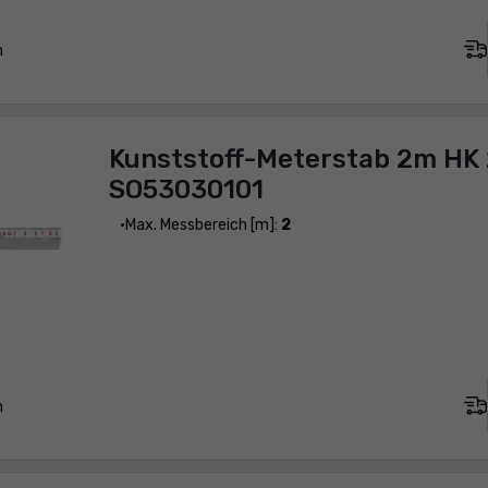
n
Kunststoff-Meterstab 2m HK 
SO53030101
Max. Messbereich [m]:
2
n