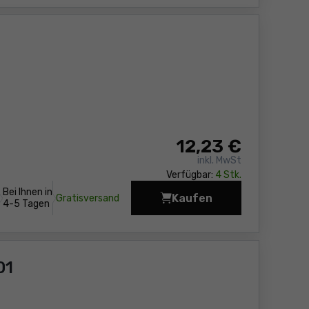
12
,23 €
inkl. MwSt
Verfügbar:
4 Stk.
Bei Ihnen in
Kaufen
Gratisversand
Maßband Sola SO53020
4-5 Tagen
01