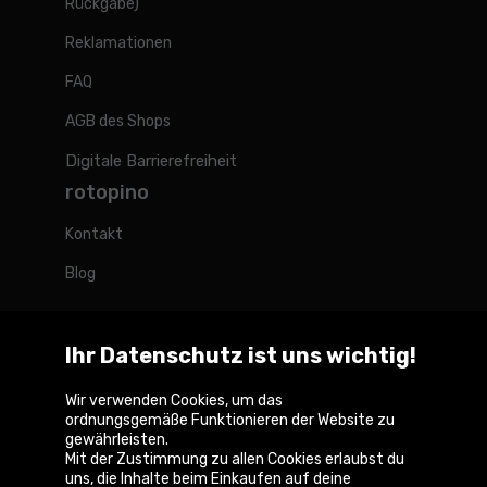
Rückgabe)
Reklamationen
FAQ
AGB des Shops
Digitale Barrierefreiheit
rotopino
Kontakt
Blog
Ihr Datenschutz ist uns wichtig!
Rotopino weltweit
Wir verwenden Cookies, um das
ordnungsgemäße Funktionieren der Website zu
gewährleisten.
Belgique
België
France
Nederland
Österreich
Mit der Zustimmung zu allen Cookies erlaubst du
uns, die Inhalte beim Einkaufen auf deine