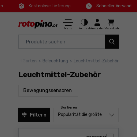
en
Kostenlose Lieferung
Schneller Versand
Ctrl
M
Haus und Garten
Hauptmenü
Menu
Kontrast
Anmelden
Warenkorb
Elektrowerkzeuge
Filter
Zubehör
>
Haus und Garten
>
Beleuchtung
>
Leuchtmittel-Zubehör
Produkte
Werkzeuge
Leuchtmittel-Zubehör
Fußzeile
Angebote
Produkte
Bewegungssensoren
Seitenkarte
Sortieren
Sortieren von
Filtern
Popularität die größte