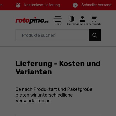
en
Kostenlose Lieferung
Schneller Versand
Ctrl
M
Haus und Garten
Hauptmenü
Menu
Kontrast
Anmelden
Warenkorb
Elektrowerkzeuge
Fußzeile
Zubehör
Seitenkarte
Werkzeuge
Lieferung - Kosten und
Angebote
Varianten
Je nach Produktart und Paketgröße
bieten wir unterschiedliche
Versandarten an.