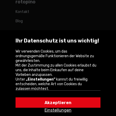
rotopino
Kontakt
Blog
Ihr Datenschutz ist uns wichtig!
Rotopino weltweit
Wir verwenden Cookies, um das
ordnungsgemäße Funktionieren der Website zu
gewährleisten.
Belgique
België
France
Nederland
Österreich
Mit der Zustimmung zu allen Cookies erlaubst du
uns, die Inhalte beim Einkaufen auf deine
Vorlieben anzupassen.
Unter
„Einstellungen”
kannst du freiwillig
entscheiden, welche Art von Cookies du
Copyright © 2026
zulassen möchtest.
Durch Anklicken von
„Akzeptieren”
erklärst du
Datenschutzerklärung und Nutzungsregeln der
dich mit der Verwendung von Cookies gemäß
Website
Akzeptieren
deinen Browsereinstellungen einverstanden.
Du kannst deine Wahl jederzeit ändern, indem du
Cookie-Informationen
Einstellungen
auf
„Einstellungen”
in der Cookie-Richtlinie