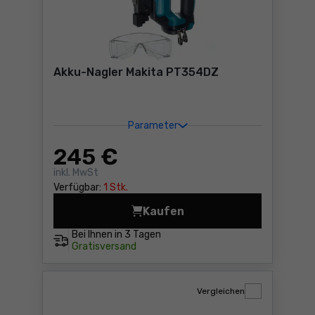
Akku-Nagler Makita PT354DZ
Parameter
245
€
inkl. MwSt
Verfügbar:
1 Stk.
Kaufen
Akku-Nagler Makita PT354D
Bei Ihnen in
3 Tagen
Gratisversand
Vergleichen