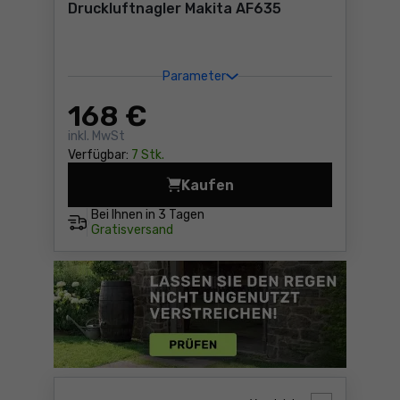
Druckluftnagler Makita AF635
Parameter
168
€
inkl. MwSt
Verfügbar:
7 Stk.
Kaufen
Druckluftnagler Makita AF6
Bei Ihnen in
3 Tagen
Gratisversand