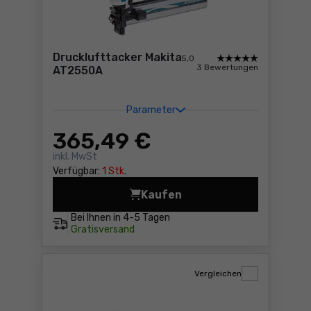
Drucklufttacker Makita
5,0
3 Bewertungen
AT2550A
Parameter
365
,49 €
inkl. MwSt
Verfügbar:
1 Stk.
Kaufen
Drucklufttacker Makita AT
Bei Ihnen in
4-5 Tagen
Gratisversand
Vergleichen