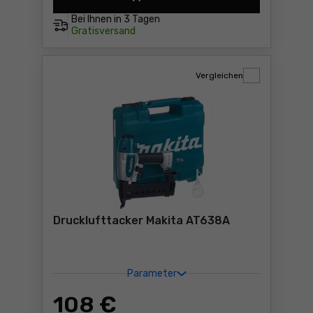
Akku-Nagler Makita DFN350
Bei Ihnen in
3 Tagen
Gratisversand
Vergleichen
Drucklufttacker Makita AT638A
Parameter
108
€