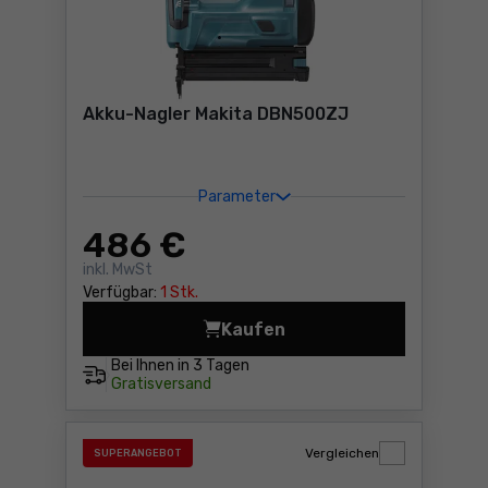
Akku-Nagler Makita DBN500ZJ
Parameter
486
€
inkl. MwSt
Verfügbar:
1 Stk.
Kaufen
Akku-Nagler Makita DBN500
Bei Ihnen in
3 Tagen
Gratisversand
Vergleichen
SUPERANGEBOT