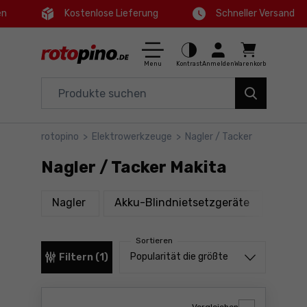
en
Kostenlose Lieferung
Schneller Versand
Ctrl
M
Haus und Garten
Hauptmenü
Menu
Kontrast
Anmelden
Warenkorb
Elektrowerkzeuge
Filter
Zubehör
rotopino
>
Elektrowerkzeuge
>
Nagler / Tacker
Produkte
Werkzeuge
Nagler / Tacker Makita
Fußzeile
Angebote
Produkte
Produkte
Nagler
Akku-Blindnietsetzgeräte
Tacke
Seitenkarte
Sortieren
Sortieren von
Popularität die größte
Filtern (1)