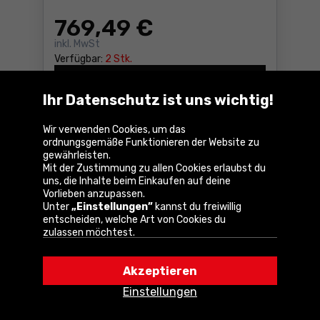
769
,49 €
inkl. MwSt
Verfügbar:
2 Stk.
Kaufen
Akku-Nagler Makita DBN900
Ihr Datenschutz ist uns wichtig!
Bei Ihnen in
4-5 Tagen
Gratisversand
Wir verwenden Cookies, um das
ordnungsgemäße Funktionieren der Website zu
gewährleisten.
Vergleichen
Mit der Zustimmung zu allen Cookies erlaubst du
uns, die Inhalte beim Einkaufen auf deine
Vorlieben anzupassen.
Unter
„Einstellungen”
kannst du freiwillig
entscheiden, welche Art von Cookies du
zulassen möchtest.
Durch Anklicken von
„Akzeptieren”
erklärst du
dich mit der Verwendung von Cookies gemäß
Akzeptieren
deinen Browsereinstellungen einverstanden.
Du kannst deine Wahl jederzeit ändern, indem du
Einstellungen
auf
„Einstellungen”
in der Cookie-Richtlinie
klickst.
Gasnagler für Beton Makita