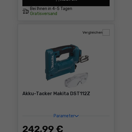
Akku-Tacker Makita ST113D
Bei Ihnen in
4-5 Tagen
Gratisversand
Vergleichen
Akku-Tacker Makita DST112Z
Parameter
242
,99 €