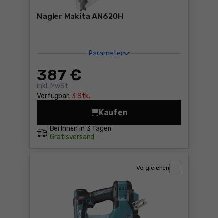
Nagler Makita AN620H
Parameter
387
€
inkl. MwSt
Verfügbar:
3 Stk.
Kaufen
Nagler Makita AN620H Prei
Bei Ihnen in
3 Tagen
Gratisversand
Vergleichen