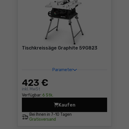
Tischkreissäge Graphite 59G823
Parameter
423
€
inkl. MwSt
Verfügbar:
6 Stk.
Kaufen
Tischkreissäge Graphite 59
Bei Ihnen in
7-10 Tagen
Gratisversand