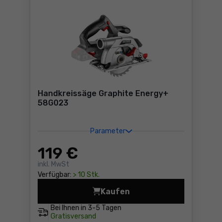
Handkreissäge Graphite Energy+
58G023
Parameter
119
€
inkl. MwSt
Verfügbar:
> 10 Stk.
Kaufen
Handkreissäge Graphite En
Bei Ihnen in
3-5 Tagen
Gratisversand