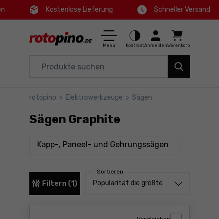
en
Kostenlose Lieferung
Schneller Versand
Ctrl
M
Haus und Garten
Hauptmenü
Menu
Kontrast
Anmelden
Warenkorb
Elektrowerkzeuge
Filter
Zubehör
rotopino
>
Elektrowerkzeuge
>
Sägen
Produkte
Werkzeuge
Sägen Graphite
Fußzeile
Angebote
Produkte
Kapp-, Paneel- und Gehrungssägen
Tischkr
Seitenkarte
Sortieren
Sortieren von
Popularität die größte
Filtern (1)