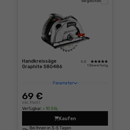
Vergleichen
Handkreissäge
5,0
1 Bewertung
Graphite 58G486
Parameter
69
€
inkl. MwSt
Verfügbar:
> 10 Stk.
Kaufen
Handkreissäge Graphite 58
Bei Ihnen in
3-5 Tagen