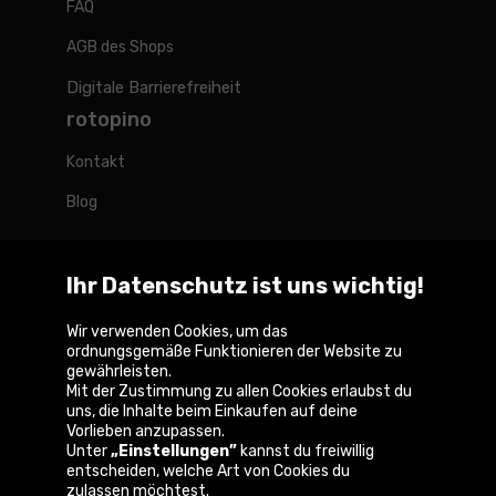
FAQ
AGB des Shops
Digitale Barrierefreiheit
rotopino
Kontakt
Blog
Ihr Datenschutz ist uns wichtig!
Rotopino weltweit
Wir verwenden Cookies, um das
ordnungsgemäße Funktionieren der Website zu
gewährleisten.
Belgique
België
France
Nederland
Österreich
Mit der Zustimmung zu allen Cookies erlaubst du
uns, die Inhalte beim Einkaufen auf deine
Vorlieben anzupassen.
Unter
„Einstellungen”
kannst du freiwillig
entscheiden, welche Art von Cookies du
Copyright © 2026
zulassen möchtest.