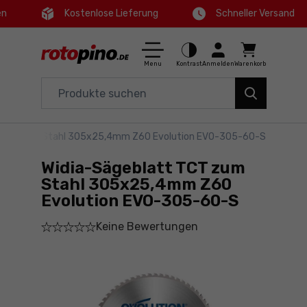
en
Kostenlose Lieferung
Schneller Versand
Ctrl
M
Haus und Garten
Hauptmenü
Menu
Kontrast
Anmelden
Warenkorb
Elektrowerkzeuge
Informationen zum Produkt
Zubehör
t TCT zum Stahl 305x25,4mm Z60 Evolution EVO-305-60-S
Kaufen
Werkzeuge
Widia-Sägeblatt TCT zum
Ausführliche Informationen
Angebote
Stahl 305x25,4mm Z60
Evolution EVO-305-60-S
Fußzeile
Keine Bewertungen
Seitenkarte