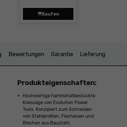
Kaufen
Sägeblatt 305x2,1x25,4 mm Makit
g
Bewertungen
Garantie
Lieferung
Produkteigenschaften:
Hochwertige hartmetallbestückte
Kreissäge von Evolution Power
Tools. Konzipiert zum Schneiden
von Stahlprofilen, Flacheisen und
Blechen aus Baustahl.