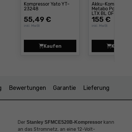
Kompressor Yato YT-
Akku-Kompressor
Preis: 55 ,49 €
23248
Metabo Power 160
Prei
LTX BL OF
55
,49 €
155
€
inkl. MwSt
inkl. MwSt
Kaufen
Kaufen
Kompressor Yato YT-23248 Preis 
Akku-
g
Bewertungen
Garantie
Lieferung
Der
kann
Stanley SFMCE520B-Kompressor
an das Stromnetz, an eine 12-Volt-