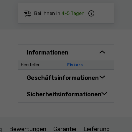
Bei Ihnen in
4-5 Tagen
Informationen
Hersteller
Fiskars
Geschäftsinformationen
Sicherheitsinformationen
g
Bewertungen
Garantie
Lieferung