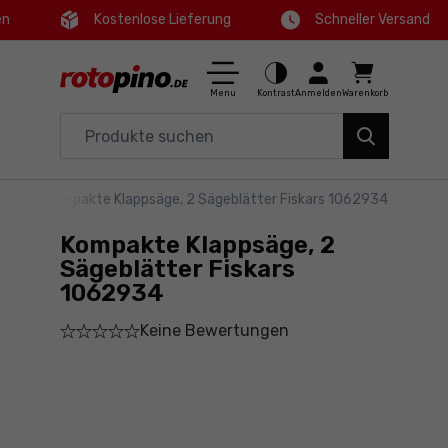
en
Kostenlose Lieferung
Schneller Versand
Ctrl
M
Haus und Garten
Hauptmenü
Menu
Kontrast
Anmelden
Warenkorb
Elektrowerkzeuge
Informationen zum Produkt
Zubehör
ägen
>
Kompakte Klappsäge, 2 Sägeblätter Fiskars 1062934
Kaufen
Werkzeuge
Kompakte Klappsäge, 2
Ausführliche Informationen
Angebote
Sägeblätter Fiskars
1062934
Fußzeile
Keine Bewertungen
Seitenkarte