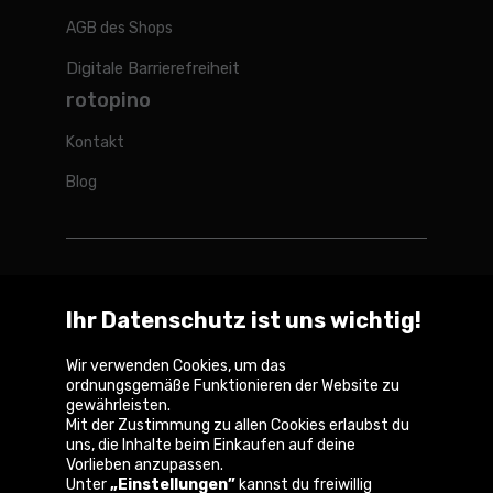
AGB des Shops
Digitale Barrierefreiheit
rotopino
Kontakt
Blog
Rotopino weltweit
Ihr Datenschutz ist uns wichtig!
Belgique
België
France
Nederland
Österreich
Wir verwenden Cookies, um das
ordnungsgemäße Funktionieren der Website zu
gewährleisten.
Mit der Zustimmung zu allen Cookies erlaubst du
uns, die Inhalte beim Einkaufen auf deine
Copyright © 2026
Vorlieben anzupassen.
Unter
„Einstellungen”
kannst du freiwillig